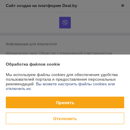
Сайт создан на платформе Deal.by
Информация для покупателя
Юридическое лицо:
Общество с ограниченной ответсвенностью
"Белметизделие"
222750, Минская область, Дзержинский р-н, г.Фаниполь, ул.Заводская,
Обработка файлов cookie
27А
Мы используем файлы cookies для обеспечения удобства
Регистрационный номер ЕГР: 100719905
пользователей портала и предоставления персональных
рекомендаций.
Вы можете настроить файлы cookies или
УНП: 100719905
отключить их.
Регистрационный орган: Минский областной исполнительный комитет
Принять
Дата регистрации компании: 31.08.2000
Отклонить