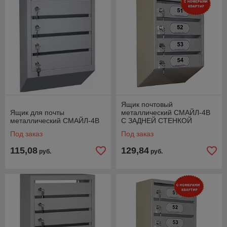
ящиков почтовых следует уточнять дополнительно. ВСЕ
Ящики комплектуются самоклеющейся бумагой для
распечатывания номеров квартир.
ВАЖНО! Ящики можно размещать на стене подъезда как
горизонтально так и вертикально. Т,Е, есть ящики на
7,8,9,10,11 и 12 квартир для узких подъездов. Петли в
ящиках почтовых усиленные.
Ящик почтовый
Ящик для почты
металлический СМАЙЛ-4В
металлический СМАЙЛ-4В
С ЗАДНЕЙ СТЕНКОЙ
Под заказ
Под заказ
115,08
129,84
руб.
руб.