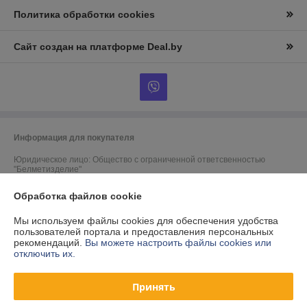
Политика обработки cookies
Сайт создан на платформе Deal.by
Информация для покупателя
Юридическое лицо:
Общество с ограниченной ответсвенностью
"Белметизделие"
222750, Минская область, Дзержинский р-н, г.Фаниполь, ул.Заводская,
27А
Обработка файлов cookie
Регистрационный номер ЕГР: 100719905
Мы используем файлы cookies для обеспечения удобства
пользователей портала и предоставления персональных
УНП: 100719905
рекомендаций.
Вы можете настроить файлы cookies или
отключить их.
Регистрационный орган: Минский областной исполнительный комитет
Дата регистрации компании: 31.08.2000
Принять