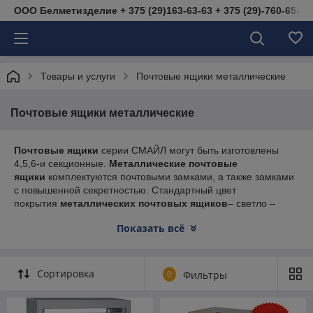
ООО Белметизделие + 375 (29)163-63-63 + 375 (29)-760-65-40 
Товары и услуги
Почтовые ящики металлические
Почтовые ящики металлические
Почтовые ящики
серии СМАЙЛ могут быть изготовлены
4,5,6-и секционные.
Металлические почтовые
ящики
комплектуются почтовыми замками, а также замками
с повышенной секретностью. Стандартный цвет
покрытия
металлических почтовых ящиков
– светло –
серый полимер RAL 7035, которое позволяет
Показать всё
использовать
металлические почтовые ящики
как в
закрытых помещениях, так и на улице.
Металлические почтовые ящики
– незаменимое звено
между отправителем и получателем корреспонденции.
Сортировка
0
Фильтры
НОВИНКА! Ящики почтовые секционные могут быть
окрашены в другие цвета по каталогу RAL. Цену таких